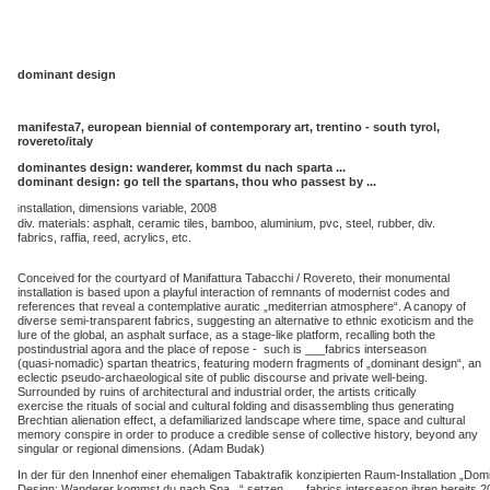
dominant design
manifesta7, european biennial of contemporary art, trentino - south tyrol,
rovereto/italy
dominantes design: wanderer, kommst du nach sparta ...
dominant design: go tell the spartans, thou who passest by ...
nstallation, dimensions variable, 2008
i
div. materials: asphalt, ceramic tiles, bamboo, aluminium, pvc, steel, rubber, div.
fabrics, raffia, reed, acrylics, etc.
Conceived for the courtyard of Manifattura Tabacchi / Rovereto, their monumental
installation is based upon a playful interaction of remnants of modernist codes and
references that reveal a contemplative auratic „mediterrian atmosphere“. A canopy of
diverse semi-transparent fabrics, suggesting an alternative to ethnic exoticism and the
lure of the global, an asphalt surface, as a stage-like platform, recalling both the
postindustrial agora and the place of repose - such is ___fabrics interseason
(quasi-nomadic) spartan theatrics, featuring modern fragments of „dominant design“, an
eclectic pseudo-archaeological site of public discourse and private well-being.
Surrounded by ruins of architectural and industrial order, the artists critically
exercise the rituals of social and cultural folding and disassembling thus generating
Brechtian alienation effect, a defamiliarized landscape where time, space and cultural
memory conspire in order to produce a credible sense of collective history, beyond any
singular or regional dimensions. (Adam Budak)
In der für den Innenhof einer ehemaligen Tabaktrafik konzipierten Raum-Installation „Dom
Design: Wanderer kommst du nach Spa...“ setzen ___fabrics interseason ihren bereits 2