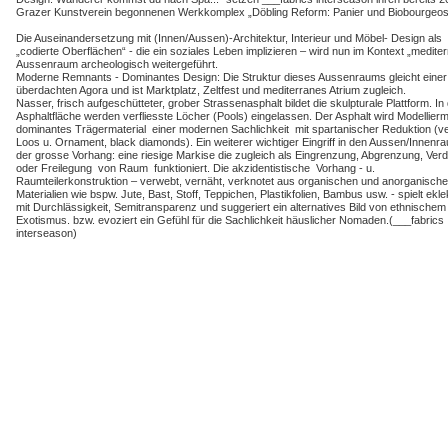
Grazer Kunstverein begonnenen Werkkomplex „Döbling Reform: Panier und Biobourgeosie
Die Auseinandersetzung mit (Innen/Aussen)-Architektur, Interieur und Möbel- Design als
„codierte Oberflächen“ - die ein soziales Leben implizieren – wird nun im Kontext „medite
Aussenraum archeologisch weitergeführt.
Moderne Remnants - Dominantes Design: Die Struktur dieses Aussenraums gleicht einer
überdachten Agora und ist Marktplatz, Zeltfest und mediterranes Atrium zugleich.
Nasser, frisch aufgeschütteter, grober Strassenasphalt bildet die skulpturale Plattform. In
Asphaltfläche werden verfliesste Löcher (Pools) eingelassen. Der Asphalt wird Modellier
dominantes Trägermaterial einer modernen Sachlichkeit mit spartanischer Reduktion (ve
Loos u. Ornament, black diamonds). Ein weiterer wichtiger Eingriff in den Aussen/Innenra
der grosse Vorhang: eine riesige Markise die zugleich als Eingrenzung, Abgrenzung, Ver
oder Freilegung von Raum funktioniert. Die akzidentistische Vorhang - u.
Raumteilerkonstruktion – verwebt, vernäht, verknotet aus organischen und anorganisch
Materialien wie bspw. Jute, Bast, Stoff, Teppichen, Plastikfolien, Bambus usw. - spielt ekle
mit Durchlässigkeit, Semitransparenz und suggeriert ein alternatives Bild von ethnischem
Exotismus. bzw. evoziert ein Gefühl für die Sachlichkeit häuslicher Nomaden.(___fabrics
interseason)