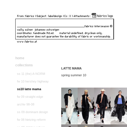
home
collections
LATTE MAMA
ss 11 (the) A-NORM
spring summer 10
fw 10 hershey highway
ss10 latte mama
fw 09 straight edge
archiv 98-08
ss 09 dominant design
fw 08 hietzing reform