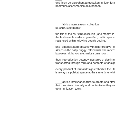
und ihren versprechen zu gestalten. u. lotet for
kommunikationsmedien sein können.
____fabrics interseason collection
ss2010 „latte mama“
the title of the ss 2010 collection „latte mama“ i
the fashionable surface, gentrified, public space
registered within following scenic setting:
she (emancipated) speaks with him (creative) on t
sleeps in the baby buggy. afterwards she moves/
it posess: right you are. make some room.
thus: reproduction potency, gestures of dominan
transported through form and contents of desi
every product of formal design embodies the utop
is always a political space at the same time, wh
____fabrics interseason tries to create and offer
their promises. formally and contentwise they ex
communication tools.