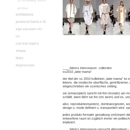
ss 08 döbling reform
archive
exhibitions
protocol fabrics IS
ego vacuum rec
cv
current topics
shops
links
impressum
____fabrics interseason collection
ss2010 „latte mama“
der titel der ss 2010 kollektion „latte mama“ ist
lebens. die modische oberfläche, gentrifizierter, ö
eingeschrieben ein szenisches setting.
sie (emanzipiert) spricht mit ihm (kreativ) am mo
schläft. dann fährt sie ihn (mc laren) und es, u
also: reproduktionspotenz, dominanzgesten, woh
design u. mode definiert u. transportiert wird.
jedes produkt formaler gestaltung verkörpert di
entworfene raum ist zugleich immer ein politi
impliziert.
____fabrics interseason versucht alternativen -